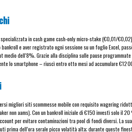
chi
a specializzata in cash game cash‑only micro‑stake (€0,01/€0,02
o bankroll e aver registrato ogni sessione su un foglio Excel, pass
t medio dell’8%. Grazie alla disciplina sulle pause programmate
ente lo smartphone – riuscì entro otto mesi ad accumulare €12 
i
versi migliori siti scommesse mobile con requisito wagering ridot
ker non aams). Con un bankroll iniziale di €150 investì solo il 20
ount per evitare contaminazioni tra pool di fondi diversi. La sua
ti prima dell’ora serale picco volatità alta; durante queste fines