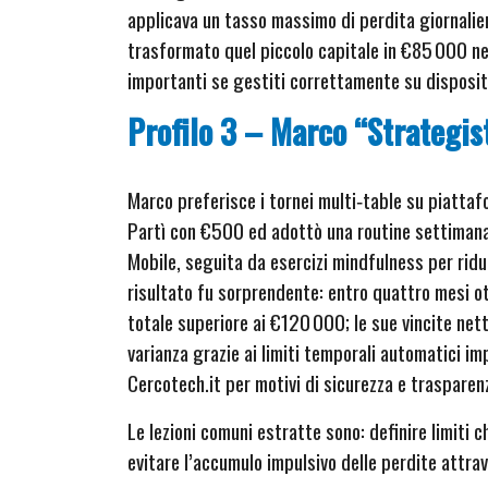
applicava un tasso massimo di perdita giornalier
trasformato quel piccolo capitale in €85 000 ne
importanti se gestiti correttamente su dispositiv
Profilo 3 – Marco “Strategis
Marco preferisce i tornei multi‑table su piattafo
Partì con €500 ed adottò una routine settimana
Mobile, seguita da esercizi mindfulness per ridurr
risultato fu sorprendente: entro quattro mesi ot
totale superiore ai €120 000; le sue vincite n
varianza grazie ai limiti temporali automatici im
Cercotech.it per motivi di sicurezza e trasparen
Le lezioni comuni estratte sono: definire limiti c
evitare l’accumulo impulsivo delle perdite attr