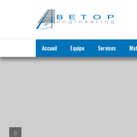
Accueil
Equipe
Services
Mat