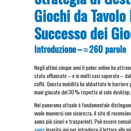
Giochi da Tavolo 
Successo dei Gio
Introduzione – ≈ 260 parole
Negli ultimi cinque anni il poker online ha attra
state affiancate – e in molti casi superate – da
caffè. Questa mobilità ha abbattuto le barriere 
mani giocate del 30 % rispetto al solo desktop.
Nel panorama attuale è fondamentale distinguere
vuole muoversi con sicurezza, il sito di recensi
aams più sicuri e trasparenti. Può essere consult
aams
inserito qui per introdurre il lettore alle mi