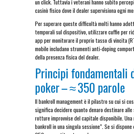
un click. Tuttavia i veterani hanno subito percepi
casinò fisico dove il dealer supervisiona ogni mo
Per superare queste difficoltà molti hanno adotta
temporali sul dispositivo, utilizzare cuffie per ri
app per monitorare il proprio tasso di vincita (R
mobile includano strumenti anti‑doping compor
della presenza fisica del dealer.
Principi fondamentali d
poker – ≈ 350 parole
Il bankroll management è il pilastro su cui si cos
significa decidere quanto denaro destinare alle 
rotture improvvise del capitale disponibile. Una 
bankroll in una singola sessione”. Se si dispone