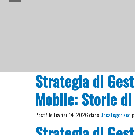
Strategia di Gest
Mobile: Storie di
Posté le février 14, 2026 dans
Uncategorized
p
Strategia di Gest