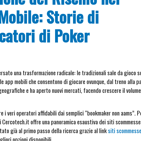
Mobile: Storie di
catori di Poker
versato una trasformazione radicale: le tradizionali sale da gioco 
lle app mobili che consentono di giocare ovunque, dal treno alla p
geografiche e ha aperto nuovi mercati, facendo crescere il volume
 i veri operatori affidabili dai semplici “bookmaker non aams”. P
oni Cercotech.it offre una panoramica esaustiva dei siti scommesse
ato già al primo passo della ricerca grazie al link
siti scommesse
gliori opzioni disponibili.