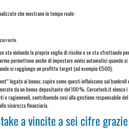
alizzate che mostrano in tempo reale:
 corrente
se sta violando la propria soglia di rischio o se sta sfruttando pe
taforme permettono anche di impostare avvisi automatici quando si
ando si raggiunge un profitto target (ad esempio €500).
ent” legato ai bonus; capire come questi influiscono sul bankroll 
generate da un bonus depositante del 100 %. Cercotech.it elenca i
nti e ragionevoli, contribuendo così alla gestione responsabile del
lla sicurezza finanziaria.
take a vincite a sei cifre grazie