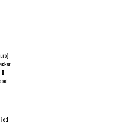
uro).
racker
 Il
pool
a
li ed