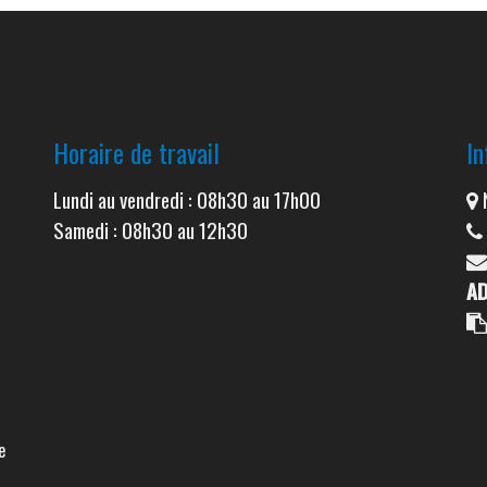
Horaire de travail
In
Lundi au vendredi : 08h30 au 17h00
N
Samedi : 08h30 au 12h30
AD
e