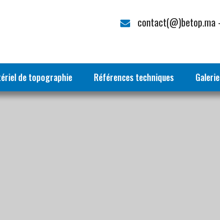
contact(@)betop.ma 
ériel de topographie
Références techniques
Galerie