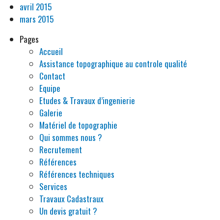
avril 2015
mars 2015
Pages
Accueil
Assistance topographique au controle qualité
Contact
Equipe
Etudes & Travaux d’ingenierie
Galerie
Matériel de topographie
Qui sommes nous ?
Recrutement
Références
Références techniques
Services
Travaux Cadastraux
Un devis gratuit ?