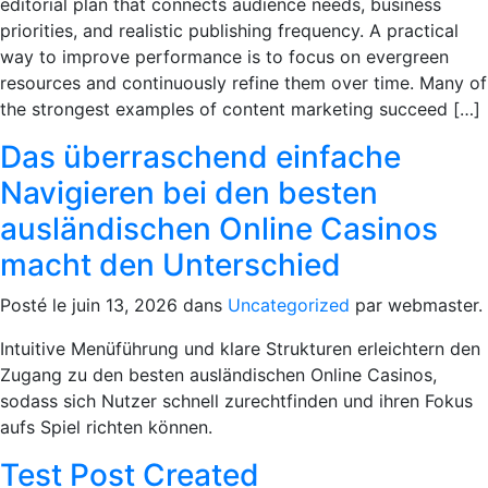
editorial plan that connects audience needs, business
priorities, and realistic publishing frequency. A practical
way to improve performance is to focus on evergreen
resources and continuously refine them over time. Many of
the strongest examples of content marketing succeed […]
Das überraschend einfache
Navigieren bei den besten
ausländischen Online Casinos
macht den Unterschied
Posté le juin 13, 2026 dans
Uncategorized
par webmaster.
Intuitive Menüführung und klare Strukturen erleichtern den
Zugang zu den besten ausländischen Online Casinos,
sodass sich Nutzer schnell zurechtfinden und ihren Fokus
aufs Spiel richten können.
Test Post Created