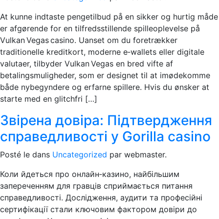
At kunne indtaste pengetilbud på en sikker og hurtig måde
er afgørende for en tilfredsstillende spilleoplevelse på
Vulkan Vegas casino. Uanset om du foretrækker
traditionelle kreditkort, moderne e‑wallets eller digitale
valutaer, tilbyder Vulkan Vegas en bred vifte af
betalingsmuligheder, som er designet til at imødekomme
både nybegyndere og erfarne spillere. Hvis du ønsker at
starte med en glitchfri […]
Звірена довіра: Підтвердження
справедливості у Gorilla casino
Posté le dans
Uncategorized
par webmaster.
Коли йдеться про онлайн‑казино, найбільшим
запереченням для гравців сприймається питання
справедливості. Дослідження, аудити та професійні
сертифікації стали ключовим фактором довіри до