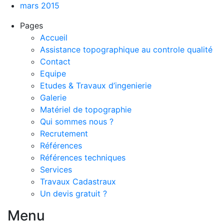
mars 2015
Pages
Accueil
Assistance topographique au controle qualité
Contact
Equipe
Etudes & Travaux d’ingenierie
Galerie
Matériel de topographie
Qui sommes nous ?
Recrutement
Références
Références techniques
Services
Travaux Cadastraux
Un devis gratuit ?
Menu