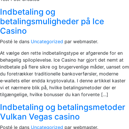
Indbetaling og
betalingsmuligheder på Ice
Casino
Posté le dans
Uncategorized
par webmaster.
At vælge den rette indbetalingstype er afgørende for en
behagelig spiloplevelse. Ice Casino har gjort det nemt at
indbetale på flere sikre og brugervenlige måder, uanset om
du foretrækker traditionelle bankoverførsler, moderne
e‑wallets eller endda kryptovaluta. I denne artikkel kaster
vi et nærmere blik på, hvilke betalingsmetoder der er
tilgængelige, hvilke bonusser du kan forvente […]
Indbetaling og betalingsmetoder
Vulkan Vegas casino
Posté le dans
Uncategorized
par webmaster.