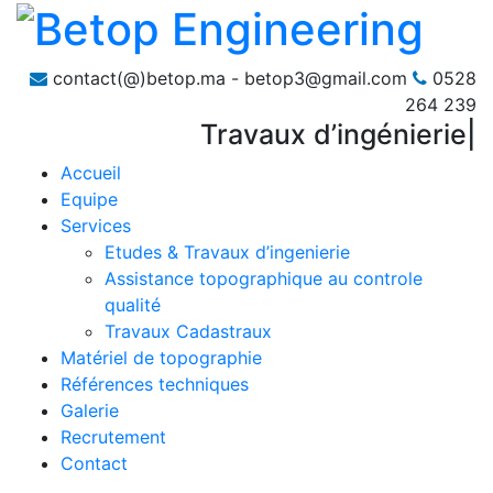
contact(@)betop.ma - betop3@gmail.com
0528
264 239
Travaux d’ingénierie
|
Accueil
Equipe
Services
Etudes & Travaux d’ingenierie
Assistance topographique au controle
qualité
Travaux Cadastraux
Matériel de topographie
Références techniques
Galerie
Recrutement
Contact