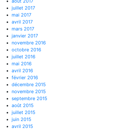
août 2017
juillet 2017
mai 2017
avril 2017
mars 2017
janvier 2017
novembre 2016
octobre 2016
juillet 2016
mai 2016
avril 2016
février 2016
décembre 2015
novembre 2015
septembre 2015
août 2015
juillet 2015
juin 2015
avril 2015