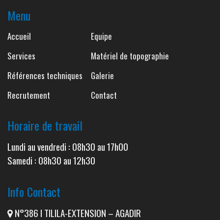
Menu
Accueil
Equipe
Services
Matériel de topographie
Références techniques
Galerie
Recrutement
Contact
Horaire de travail
Lundi au vendredi : 08h30 au 17h00
Samedi : 08h30 au 12h30
Info Contact
N°386 I TILILA-EXTENSION – AGADIR