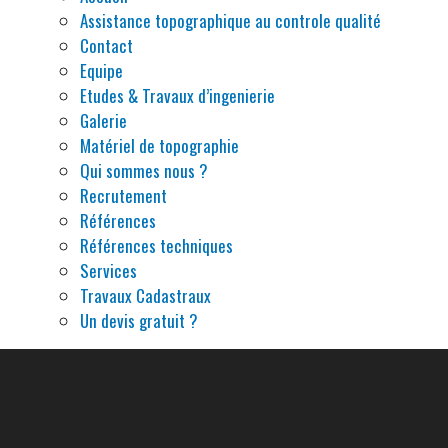
Assistance topographique au controle qualité
Contact
Equipe
Etudes & Travaux d’ingenierie
Galerie
Matériel de topographie
Qui sommes nous ?
Recrutement
Références
Références techniques
Services
Travaux Cadastraux
Un devis gratuit ?