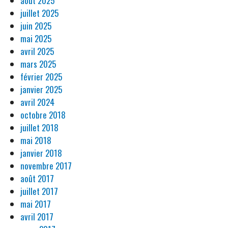
août 2025
juillet 2025
juin 2025
mai 2025
avril 2025
mars 2025
février 2025
janvier 2025
avril 2024
octobre 2018
juillet 2018
mai 2018
janvier 2018
novembre 2017
août 2017
juillet 2017
mai 2017
avril 2017