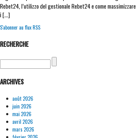
Rebet24, l’utilizzo del gestionale Rebet24 e come massimizzare
i […]
S'abonner au flux RSS
RECHERCHE
ARCHIVES
août 2026
juin 2026
mai 2026
avril 2026
mars 2026
février 2026