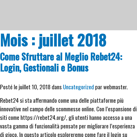
Mois : juillet 2018
Come Sfruttare al Meglio Rebet24:
Login, Gestionali e Bonus
Posté le juillet 10, 2018 dans
Uncategorized
par webmaster.
Rebet24 si sta affermando come una delle piattaforme più
innovative nel campo delle scommesse online. Con l’espansione di
siti come https://rebet24.org/, gli utenti hanno accesso a una
vasta gamma di funzionalità pensate per migliorare l’esperienza
di gioco. In questo articolo esploreremo come fare il login su