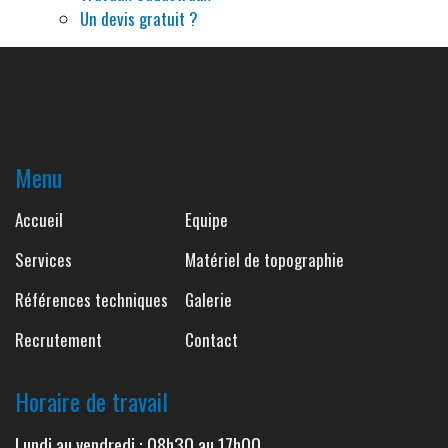
Un devis gratuit ?
Menu
Accueil
Equipe
Services
Matériel de topographie
Références techniques
Galerie
Recrutement
Contact
Horaire de travail
Lundi au vendredi : 08h30 au 17h00