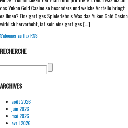
das Yukon Gold Casino so besonders und welche Vorteile bringt
es Ihnen? Einzigartiges Spielerlebnis Was das Yukon Gold Casino
wirklich hervorhebt, ist sein einzigartiges […]
S'abonner au flux RSS
RECHERCHE
ARCHIVES
août 2026
juin 2026
mai 2026
avril 2026