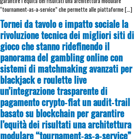
garantire l’equità dei risultati una architettura modulare
“tournament‑as‑a‑service” che permette alle piattaforme […]
Tornei da tavolo e impatto sociale la
rivoluzione tecnica dei migliori siti di
gioco che stanno ridefinendo il
panorama del gambling online con
sistemi di matchmaking avanzati per
blackjack e roulette live
un’integrazione trasparente di
pagamento crypto‑fiat un audit‑trail
basato su blockchain per garantire
l’equità dei risultati una architettura
modulare “tournament‑as‑a‑service”