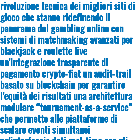
rivoluzione tecnica dei migliori siti di
gioco che stanno ridefinendo il
panorama del gambling online con
sistemi di matchmaking avanzati per
blackjack e roulette live
un’integrazione trasparente di
pagamento crypto‑fiat un audit‑trail
basato su blockchain per garantire
l’equità dei risultati una architettura
modulare “tournament‑as‑a‑service”
che permette alle piattaforme di
scalare eventi simultanei