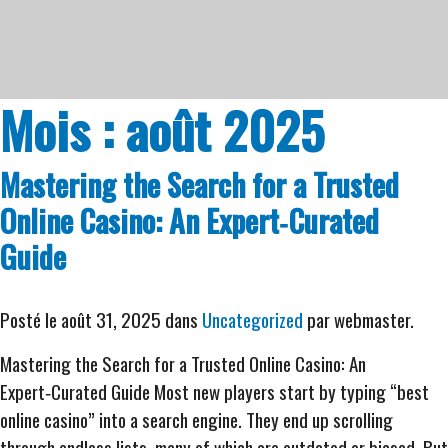
Mois : août 2025
Mastering the Search for a Trusted
Online Casino: An Expert‑Curated
Guide
Posté le août 31, 2025 dans
Uncategorized
par webmaster.
Mastering the Search for a Trusted Online Casino: An
Expert‑Curated Guide Most new players start by typing “best
online casino” into a search engine. They end up scrolling
through endless lists, many of which are outdated or biased. But