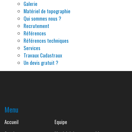
Galerie
Matériel de topographie
Qui sommes nous ?
Recrutement
Références
Références techniques
Services
Travaux Cadastraux
Un devis gratuit ?
Menu
Accueil
Equipe