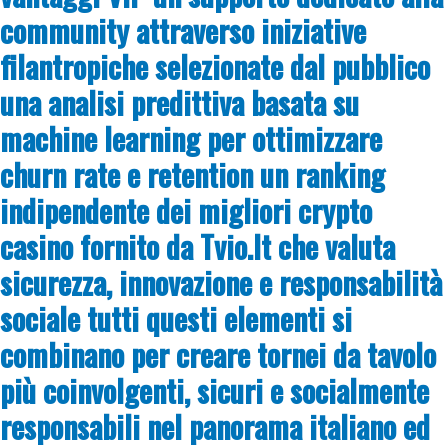
community attraverso iniziative
filantropiche selezionate dal pubblico
una analisi predittiva basata su
machine learning per ottimizzare
churn rate e retention un ranking
indipendente dei migliori crypto
casino fornito da Tvio.It che valuta
sicurezza, innovazione e responsabilità
sociale tutti questi elementi si
combinano per creare tornei da tavolo
più coinvolgenti, sicuri e socialmente
responsabili nel panorama italiano ed