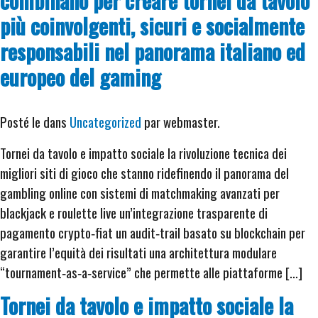
combinano per creare tornei da tavolo
più coinvolgenti, sicuri e socialmente
responsabili nel panorama italiano ed
europeo del gaming
Posté le dans
Uncategorized
par webmaster.
Tornei da tavolo e impatto sociale la rivoluzione tecnica dei
migliori siti di gioco che stanno ridefinendo il panorama del
gambling online con sistemi di matchmaking avanzati per
blackjack e roulette live un’integrazione trasparente di
pagamento crypto‑fiat un audit‑trail basato su blockchain per
garantire l’equità dei risultati una architettura modulare
“tournament‑as‑a‑service” che permette alle piattaforme […]
Tornei da tavolo e impatto sociale la