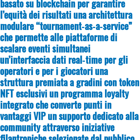
basato su blockchain per garantire
l’equità dei risultati una architettura
modulare “tournament‑as‑a‑service”
che permette alle piattaforme di
scalare eventi simultanei
un’interfaccia dati real‑time per gli
operatori e per i giocatori una
struttura premiata a gradini con token
NFT esclusivi un programma loyalty
integrato che converte punti in
vantaggi VIP un supporto dedicato alla
community attraverso iniziative
filantropiche selezionate dal pubblico