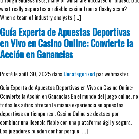
what really separates a reliable casino from a flashy scam?
When a team of industry analysts […]
Guía Experta de Apuestas Deportivas
en Vivo en Casino Online: Convierte la
Acción en Ganancias
Posté le août 30, 2025 dans
Uncategorized
par webmaster.
Guía Experta de Apuestas Deportivas en Vivo en Casino Online:
Convierte la Acción en Ganancias En el mundo del juego online, no
todos los sitios ofrecen la misma experiencia en apuestas
deportivas en tiempo real. Casino Online se destaca por
combinar una licencia fiable con una plataforma ágil y segura.
Los jugadores pueden confiar porque […]