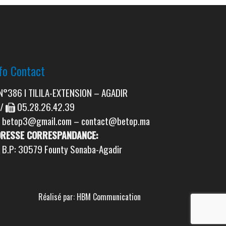
fo Contact
°386 I TILILA-EXTENSION – AGADIR
/
05.28.26.42.39
betop3@gmail.com – contact@betop.ma
RESSE CORRESPANDANCE:
B.P: 30579 Founty Sonaba-Agadir
Réalisé par:
HBM Communication