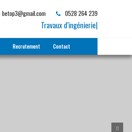
- betop3@gmail.com
0528 264 239
Travaux d’ingénierie
|
Recrutement
Contact