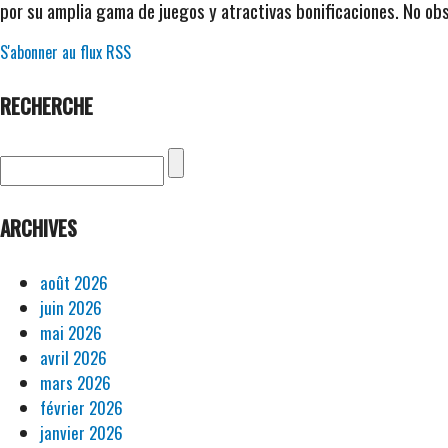
por su amplia gama de juegos y atractivas bonificaciones. No obs
S'abonner au flux RSS
RECHERCHE
ARCHIVES
août 2026
juin 2026
mai 2026
avril 2026
mars 2026
février 2026
janvier 2026