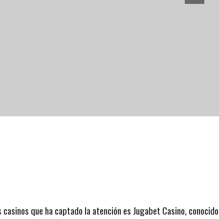
los casinos que ha captado la atención es Jugabet Casino, conocido