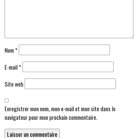
Nom
*
E-mail
*
Site web
Enregistrer mon nom, mon e-mail et mon site dans le
navigateur pour mon prochain commentaire.