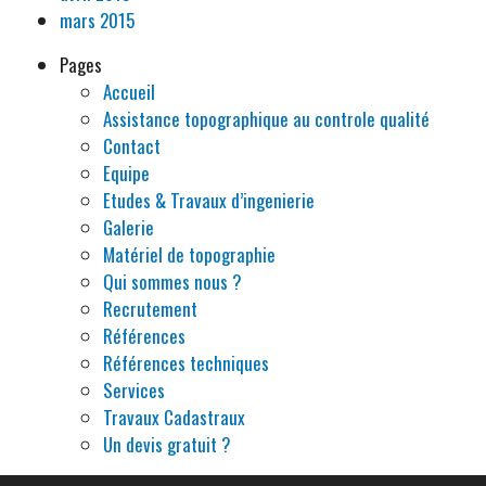
mars 2015
Pages
Accueil
Assistance topographique au controle qualité
Contact
Equipe
Etudes & Travaux d’ingenierie
Galerie
Matériel de topographie
Qui sommes nous ?
Recrutement
Références
Références techniques
Services
Travaux Cadastraux
Un devis gratuit ?