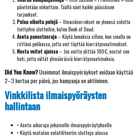
päivitetään viikoittain. Täällä näet kaikki pääsiäisen
tarjoukset.
Pelaa oikeita pelejä
– Ilmaiskierrokset on yleensä sidottu
tiettyihin slotteihin, kuten Book of Dead.
Aseta panostusraja
– Käytä bonuksia silloin, kun sinulla on
riittävä pelikassa, jotta voit täyttää kierrätysvaatimukset.
Nosta voitot ajoissa
– Jos voitto ylittää 100 €, nostat sen
heti, jotta vältät ylimääräisiä kierrätysvaatimuksia.
Did You Know?
Useimmat ilmaispyöräykset voidaan käyttää
2–3 kertaa per päivä, jos kampanja on aktiivinen.
Vinkkilista ilmaispyöräysten
hallintaan
• Aseta aikaraja jokaiselle ilmaispyöräytykselle
• Käytä matalan volatiliteetin slotteja alussa