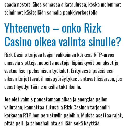
saada nostot lähes samassa aikataulussa, koska molemmat
toiminnot käsitellään samalla pankkiverkostolla.
Yhteenveto – onko Rizk
Casino oikea valinta sinulle?
Rizk Casino tarjoaa laajan valikoiman korkeaa RTP‑arvoa
omaavia slotteja, nopeita nostoja, läpinäkyvät bonukset ja
vastuullisen pelaamisen työkalut. Erityisesti pääsiäisen
aikaan tarjottavat ilmaispyöräytykset antavat lisäarvoa, jos
osaat hyödyntää ne oikeilla taktiikoilla.
Jos olet valmis panostamaan aikaa ja energiaa pelien
valintaan, kannattaa tutustua Rizk Casinon tarjoamiin
korkeaan RTP:hen perustuviin peleihin. Muista asettaa rajat,
pitää peli- ja taloushallinta erillään sekä käyttää