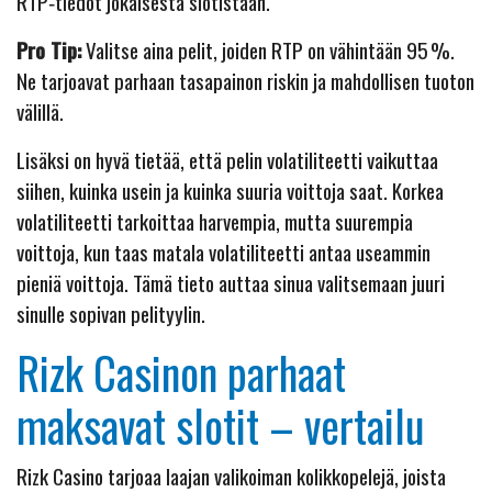
RTP‑tiedot jokaisesta slotistaan.
Pro Tip:
Valitse aina pelit, joiden RTP on vähintään 95 %.
Ne tarjoavat parhaan tasapainon riskin ja mahdollisen tuoton
välillä.
Lisäksi on hyvä tietää, että pelin volatiliteetti vaikuttaa
siihen, kuinka usein ja kuinka suuria voittoja saat. Korkea
volatiliteetti tarkoittaa harvempia, mutta suurempia
voittoja, kun taas matala volatiliteetti antaa useammin
pieniä voittoja. Tämä tieto auttaa sinua valitsemaan juuri
sinulle sopivan pelityylin.
Rizk Casinon parhaat
maksavat slotit – vertailu
Rizk Casino tarjoaa laajan valikoiman kolikkopelejä, joista