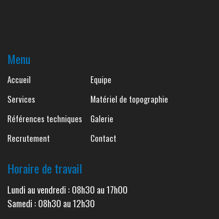
Menu
Accueil
Equipe
Services
Matériel de topographie
Références techniques
Galerie
Recrutement
Contact
Horaire de travail
Lundi au vendredi : 08h30 au 17h00
Samedi : 08h30 au 12h30