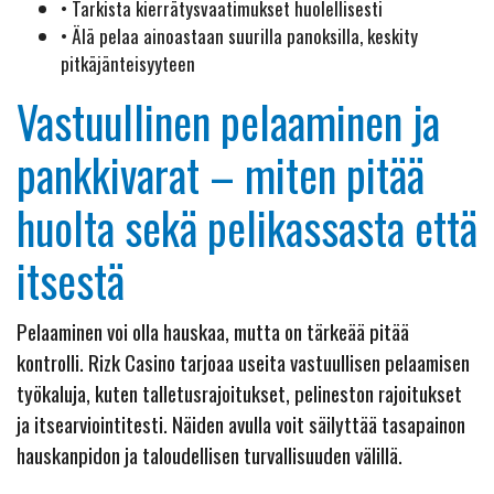
• Tarkista kierrätysvaatimukset huolellisesti
• Älä pelaa ainoastaan suurilla panoksilla, keskity
pitkäjänteisyyteen
Vastuullinen pelaaminen ja
pankkivarat – miten pitää
huolta sekä pelikassasta että
itsestä
Pelaaminen voi olla hauskaa, mutta on tärkeää pitää
kontrolli. Rizk Casino tarjoaa useita vastuullisen pelaamisen
työkaluja, kuten talletusrajoitukset, pelineston rajoitukset
ja itsearviointitesti. Näiden avulla voit säilyttää tasapainon
hauskanpidon ja taloudellisen turvallisuuden välillä.