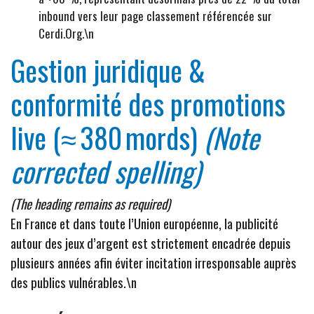
inbound vers leur page classement référencée sur
Cerdi.Org.\n
Gestion juridique &
conformité des promotions
live (≈ 380 mords)
(Note
corrected spelling)
(The heading remains as required)
En France et dans toute l’Union européenne, la publicité
autour des jeux d’argent est strictement encadrée depuis
plusieurs années afin éviter incitation irresponsable auprès
des publics vulnérables.\n