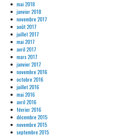
mai 2018
janvier 2018
novembre 2017
août 2017
juillet 2017
mai 2017
avril 2017
mars 2017
janvier 2017
novembre 2016
octobre 2016
juillet 2016
mai 2016
avril 2016
février 2016
décembre 2015
novembre 2015
septembre 2015