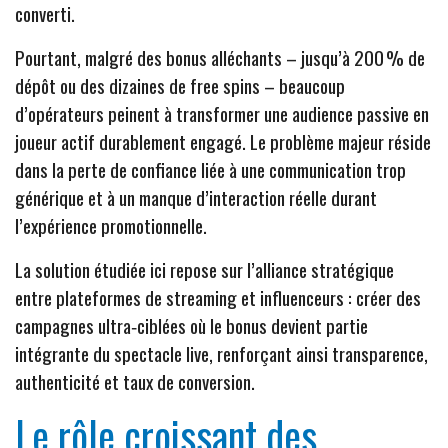
converti.
Pourtant, malgré des bonus alléchants – jusqu’à 200 % de
dépôt ou des dizaines de free spins – beaucoup
d’opérateurs peinent à transformer une audience passive en
joueur actif durablement engagé. Le problème majeur réside
dans la perte de confiance liée à une communication trop
générique et à un manque d’interaction réelle durant
l’expérience promotionnelle.
La solution étudiée ici repose sur l’alliance stratégique
entre plateformes de streaming et influenceurs : créer des
campagnes ultra‑ciblées où le bonus devient partie
intégrante du spectacle live, renforçant ainsi transparence,
authenticité et taux de conversion.
Le rôle croissant des