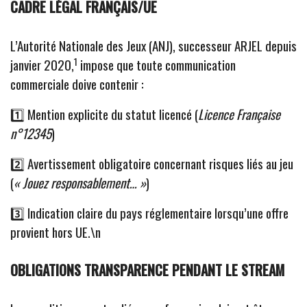
CADRE LÉGAL FRANÇAIS/UE
L’Autorité Nationale des Jeux (ANJ), successeur ARJEL depuis
1
janvier 2020,
impose que toute communication
commerciale doive contenir :
1️⃣ Mention explicite du statut licencé (
Licence Française
n°12345
)
2️⃣ Avertissement obligatoire concernant risques liés au jeu
(
« Jouez responsablement… »
)
3️⃣ Indication claire du pays réglementaire lorsqu’une offre
provient hors UE.\n
OBLIGATIONS TRANSPARENCE PENDANT LE STREAM