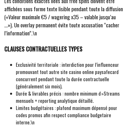
Les conditions exactes liées aux free spins doivent être
affichées sous forme texte lisible pendant toute la diffusion
(«Valeur maximale €5 / wagering x35 – valable jusqu’au
…»). Un overlay permanent évite toute accusation “cacher
l’information”.\n
CLAUSES CONTRACTUELLES TYPES
Exclusivité territoriale : interdiction pour l’influenceur
promouvant tout autre site casino online paysafecard
concurrent pendant toute la durée contractuelle
(généralement six mois).
Durée & livrables précis : nombre minimum d »Streams
mensuels + reporting analytique détaillé.
Limites budgétaires : plafond maximum dépensé pour
codes promos afin respect compliance budgetaire
interne.\n