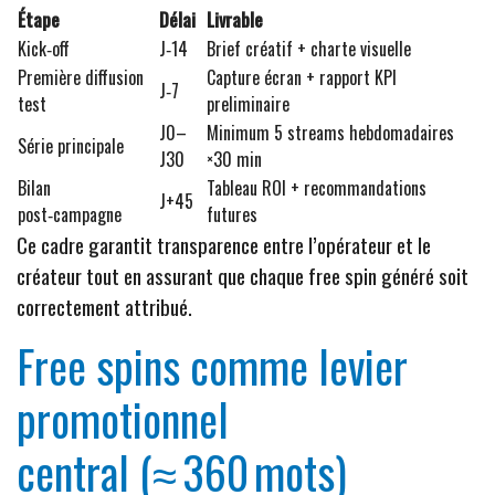
Étape
Délai
Livrable
Kick‑off
J‑14
Brief créatif + charte visuelle
Première diffusion
Capture écran + rapport KPI
J‑7
test
preliminaire
J0–
Minimum 5 streams hebdomadaires
Série principale
J30
×30 min
Bilan
Tableau ROI + recommandations
J+45
post‑campagne
futures
Ce cadre garantit transparence entre l’opérateur et le
créateur tout en assurant que chaque free spin généré soit
correctement attribué.
Free spins comme levier
promotionnel
central (≈ 360 mots)