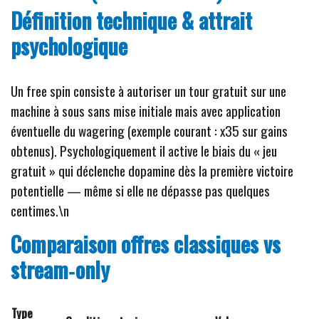
Définition technique & attrait
psychologique
Un free spin consiste à autoriser un tour gratuit sur une
machine à sous sans mise initiale mais avec application
éventuelle du wagering (exemple courant : x35 sur gains
obtenus). Psychologiquement il active le biais du « jeu
gratuit » qui déclenche dopamine dès la première victoire
potentielle — même si elle ne dépasse pas quelques
centimes.\n
Comparaison offres classiques vs
stream‑only
Type