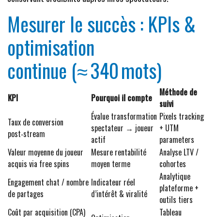
Mesurer le succès : KPIs &
optimisation
continue (≈ 340 mots)
Méthode de
KPI
Pourquoi il compte
suivi
Évalue transformation
Pixels tracking
Taux de conversion
spectateur → joueur
+ UTM
post‑stream
actif
parameters
Valeur moyenne du joueur
Mesure rentabilité
Analyse LTV /
acquis via free spins
moyen terme
cohortes
Analytique
Engagement chat / nombre
Indicateur réel
plateforme +
de partages
d’intérêt & viralité
outils tiers
Coût par acquisition (CPA)
Tableau