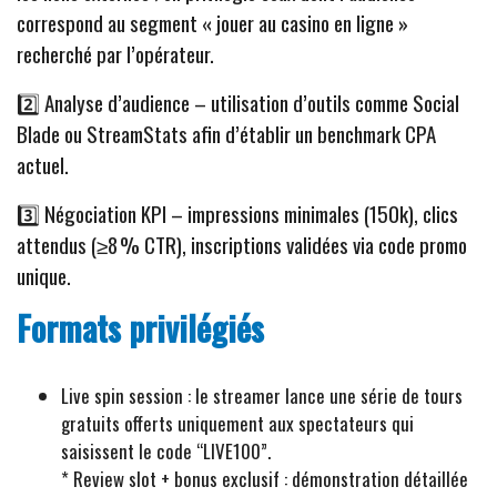
correspond au segment « jouer au casino en ligne »
recherché par l’opérateur.
2️⃣ Analyse d’audience – utilisation d’outils comme Social
Blade ou StreamStats afin d’établir un benchmark CPA
actuel.
3️⃣ Négociation KPI – impressions minimales (150k), clics
attendus (≥8 % CTR), inscriptions validées via code promo
unique.
Formats privilégiés
Live spin session : le streamer lance une série de tours
gratuits offerts uniquement aux spectateurs qui
saisissent le code “LIVE100”.
* Review slot + bonus exclusif : démonstration détaillée