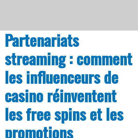
Partenariats
streaming : comment
les influenceurs de
casino réinventent
les free spins et les
promotions