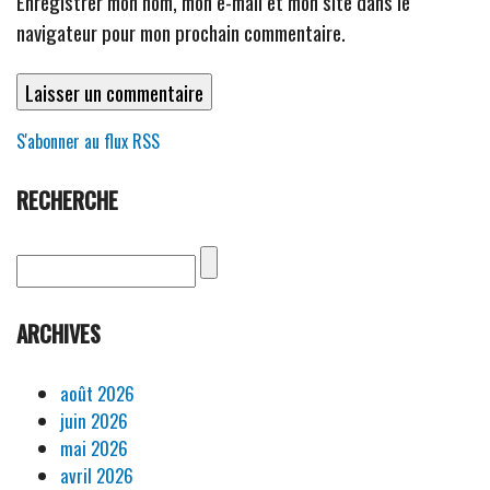
Enregistrer mon nom, mon e-mail et mon site dans le
navigateur pour mon prochain commentaire.
S'abonner au flux RSS
RECHERCHE
ARCHIVES
août 2026
juin 2026
mai 2026
avril 2026