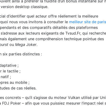
uvent ainsi à préférer la fluidité d’un bonus instantané sur 
e version desktop classique.
al d’identifier quel acteur offre réellement la meilleure
rquoi nous vous invitons à consulter le
meilleur site de pari
épendants et des comparatifs détaillés des plateformes
 s’adresse aux lecteurs exigeants de Tvsud.Fr, qui recherch
 mais également une compréhension technique pointue des
burst
ou
Mega Joker
.
ix parties distinctes :
daptative ;
 le tactile ;
natif ;
opres au mobile ;
tudes de cas réelles.
s concrets – qu’il s’agisse du moteur Vulkan utilisé par Un
 FDJ Poker – afin que vous puissiez mesurer l’impact réel 