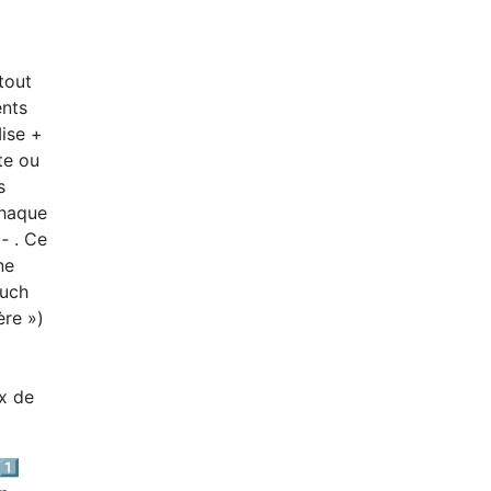
tout
ents
Mise +
te ou
s
chaque
‑ . Ce
ne
ouch
ère »)
x de
1️⃣