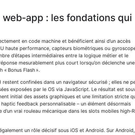
s web‑app : les fondations qui
rectement en code machine et bénéficient ainsi d’un accès
PU haute performance, capteurs biométriques ou gyroscope
bre d’étapes intermédiaires entre la logique métier et le
e réponse mesurablement plus court lorsqu’on déclenche un
h « Bonus Flash ».
 restent confinées dans un navigateur sécurisé ; elles ne p
sées exposées par le OS via JavaScript. Le résultat est sou
nt initial des assets graphiques et une limitation stricte q
le haptic feedback personnalisable – un élément désormais
ile d’un vrai rouleau mécanique dans les slots mobiles high‑
galement un rôle décisif sous iOS et Android. Sur Android,