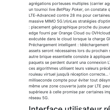
agrégations porteuses multiples (carrier a
un tournoi live
BetPlay Poker
, on constate
LTE‑Advanced contre 28 ms pour certaines 
massive MIMO 5G.\n\nLes stratégies d’optimi
: placement géographique proche du joueur 
edge fourni par Orange Cloud ou OVHcloud.
exécutée dans le cloud lorsque la charge GP
Préchargement intelligent : téléchargement 
assets seront nécessaires lors du prochain 
autre brique essentielle consiste à appliqu
paquets se perdent durant una connexion L
ces algorithmes utilisent leurs valeurs pré
rouleau virtuel jusqu’à réception correcte
milliseconde compte pour éviter tout désy
même une zone couverte juste par LTE peut 
supérieure à celle promise par certaines 
réseau 5G.
Interface utilisateur 