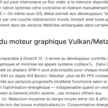
f qui peut interrompre un flux vidéo si la mémoire disponib
on native optimise cette contrainte en libérant manuellement
 ES ». De même sous iOS, Metal permet aux développeurs “d
 par une couche d’abstraction lourde, limitant ainsi toute 
ment dans les versions WebView embarquées dans certain
e du moteur graphique Vulkan/Meta
parable à DirectX 12 : il donne au développeur contrôle 
raphiques et minimise les appels système coûteux​¹⁄₂ . Dans
dédié où shaders SPIR‑V sont précompilés pour chaque mod
640 ou Apple A14 Bionic). Résultat : plus de 60 FPS consta
 liés aux jackpots progressifs.\n\nMetal fonctionne selon l
t l’optimisation énergétique — indispensable quand on veut 
ment la batterie.\n\nEn somme , ces moteurs offrent aux
s :\n- Réduction moyenne du temps moyen entre clic & affi
rate lors des bonus multiplicateurs.\n- Consommation énerg