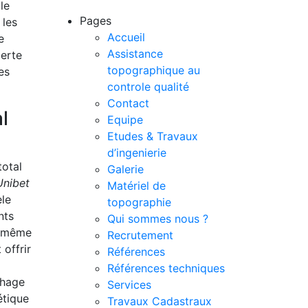
le
Pages
 les
Accueil
e
Assistance
perte
topographique au
es
controle qualité
Contact
l
Equipe
Etudes & Travaux
d’ingenierie
total
Galerie
Unibet
Matériel de
èle
topographie
nts
Qui sommes nous ?
e même
Recrutement
offrir
Références
Références techniques
chage
Services
étique
Travaux Cadastraux