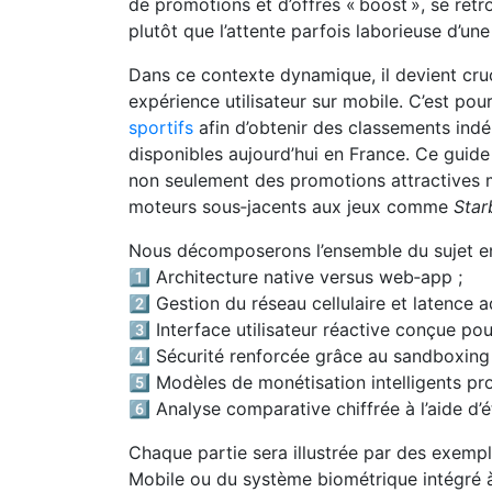
de promotions et d’offres « boost », se retro
plutôt que l’attente parfois laborieuse d’un
Dans ce contexte dynamique, il devient cruci
expérience utilisateur sur mobile. C’est pou
sportifs
afin d’obtenir des classements ind
disponibles aujourd’hui en France. Ce guide
non seulement des promotions attractives
moteurs sous‑jacents aux jeux comme
Star
Nous décomposerons l’ensemble du sujet en s
1️⃣ Architecture native versus web‑app ;
2️⃣ Gestion du réseau cellulaire et latence a
3️⃣ Interface utilisateur réactive conçue pour
4️⃣ Sécurité renforcée grâce au sandboxing 
5️⃣ Modèles de monétisation intelligents pr
6️⃣ Analyse comparative chiffrée à l’aide d’é
Chaque partie sera illustrée par des exemple
Mobile ou du système biométrique intégré à