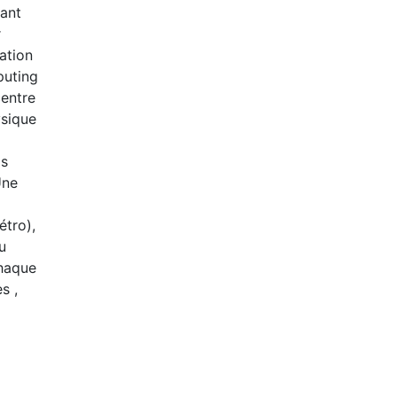
dant
r
ation
puting
centre
ysique
ls
Une
étro),
u
chaque
s ,