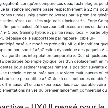
ggregation). Lorsqu’on compare ces deux technologies pen
 que la latence moyenne passe respectivement à 22 ms pou
zones rurales uniquement couvertes par la première génér
sation réseau utilisées aujourd’hui incluent :\n- Edge Com
afin que le calcul côté serveur soit exécuté dans un data 
\n- Cloud Gaming hybride : partie rendu local + partie ph
U dépasse celle supportable par l’appareil cible.\n-
anticipé basé sur modèles prédictifs ML qui identifient que
spin ou pari sportif.\n\nGestion dynamique des paquets \\ 
er « algorithmes interpolation temporelle ». Quand quelques
TE perturbée (exemple typique lors d’un déplacement en m
cédentes pour estimer temporairement la position suivante d
… Une technique empruntée aux jeux vidéo multijoueurs où 
nchronisme perceptible.\n\nGrâce à ces méthodes combinée
offrir aujourd’hui une expérience fluide comparable voire
implémentations naïves du premier lancement commercial du
réactive – UX/UI pensé pour le