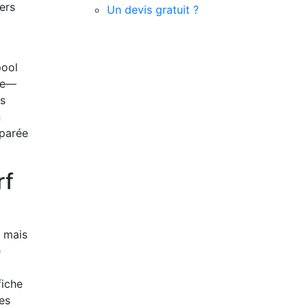
ers
Un devis gratuit ?
pool
yte—
is
n
mparée
rf
, mais
e
fiche
es