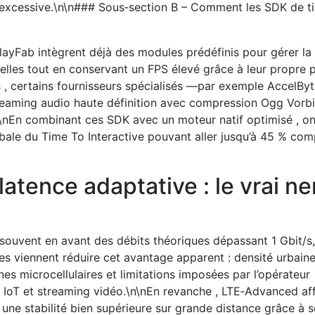
excessive.\n\n### Sous‑section B – Comment les SDK de ti
PlayFab intègrent déjà des modules prédéfinis pour gérer la
tielles tout en conservant un FPS élevé grâce à leur propre 
rs , certains fournisseurs spécialisés —par exemple AccelB
reaming audio haute définition avec compression Ogg Vorb
\n\nEn combinant ces SDK avec un moteur natif optimisé , o
bale du Time To Interactive pouvant aller jusqu’à 45 % co
latence adaptative : le vrai ne
souvent en avant des débits théoriques dépassant 1 Gbit/s
les viennent réduire cet avantage apparent : densité urbain
nes microcellulaires et limitations imposées par l’opérateur
c IoT et streaming vidéo.\n\nEn revanche , LTE‑Advanced af
une stabilité bien supérieure sur grande distance grâce à s