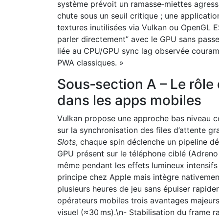
système prévoit un ramasse‑miettes agressi
chute sous un seuil critique ; une applicati
textures inutilisées via Vulkan ou OpenGL
parler directement” avec le GPU sans passer
liée au CPU/GPU sync lag observée couram
PWA classiques. »
Sous‑section A – Le rôl
dans les apps mobiles
Vulkan propose une approche bas niveau com
sur la synchronisation des files d’attente g
Slots
, chaque spin déclenche un pipeline 
GPU présent sur le téléphone ciblé (Adreno 
même pendant les effets lumineux intensifs
principe chez Apple mais intègre nativemen
plusieurs heures de jeu sans épuiser rapide
opérateurs mobiles trois avantages majeur
visuel (≈30 ms).\n- Stabilisation du frame 