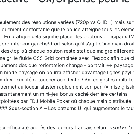
seulement des résolutions variées (720p vs QHD+) mais sur
miquement confortable que le pouce atteigne tous les élém
n. En pratique cela signifie placer les boutons principaux (
ord inférieur gauche/droit selon qu’il s’agit d’une main droi
 desktop où chaque bouton reste statique malgré différent
 une grille fluide CSS Grid combinée avec Flexbox afin que 
uement dès que l’orientation change ‑ portrait ↔ paysage 
en mode paysage on pourra afficher davantage lignes payli
rifier lisibilité ni toucher accidentel.\n\nLes gestes multi‑t
 permet au joueur ajuster rapidement son pari (« mise glissi
instantanément un mini–jeu bonus caché derrière certains
xploitées par FDJ Mobile Poker où chaque main distribuée
## Sous‑section A – Les patterns UI qui augmentent le tau
ur efficacité auprès des joueurs français selon
Tvsud.Fr
:\n