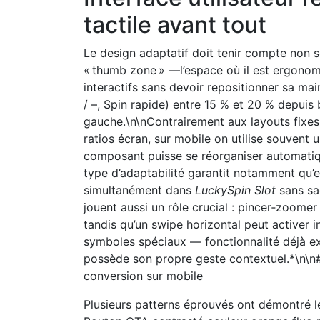
tactile avant tout
Le design adaptatif doit tenir compte non 
« thumb zone » —l’espace où il est ergono
interactifs sans devoir repositionner sa mai
/ –, Spin rapide) entre 15 % et 20 % depuis b
gauche.\n\nContrairement aux layouts fixes
ratios écran, sur mobile on utilise souvent
composant puisse se réorganiser automatiq
type d’adaptabilité garantit notamment qu’
simultanément dans
LuckySpin Slot
sans sac
jouent aussi un rôle crucial : pincer‐zoomer
tandis qu’un swipe horizontal peut activer 
symboles spéciaux — fonctionnalité déjà e
possède son propre geste contextuel.*\n\n#
conversion sur mobile
Plusieurs patterns éprouvés ont démontré le