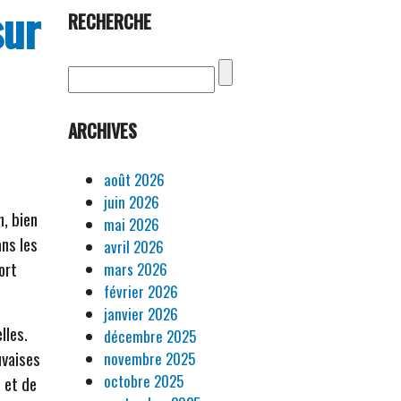
sur
RECHERCHE
ARCHIVES
août 2026
juin 2026
h, bien
mai 2026
ans les
avril 2026
ort
mars 2026
février 2026
janvier 2026
lles.
décembre 2025
uvaises
novembre 2025
octobre 2025
 et de