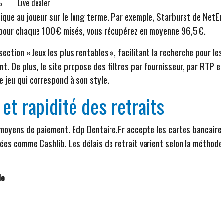
%
Live dealer
tique au joueur sur le long terme. Par exemple, Starburst de NetE
pour chaque 100 € misés, vous récupérez en moyenne 96,5 €.
ection « Jeux les plus rentables », facilitant la recherche pour le
nt. De plus, le site propose des filtres par fournisseur, par RTP e
le jeu qui correspond à son style.
t rapidité des retraits
s moyens de paiement. Edp Dentaire.Fr accepte les cartes bancaire
yées comme Cashlib. Les délais de retrait varient selon la méthod
le