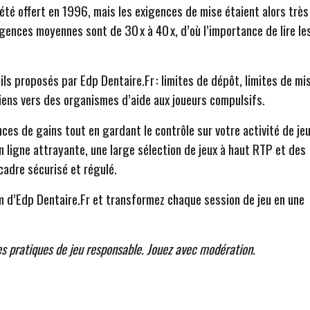
té offert en 1996, mais les exigences de mise étaient alors très
xigences moyennes sont de 30 x à 40 x, d’où l’importance de lire le
ils proposés par Edp Dentaire.Fr : limites de dépôt, limites de mi
iens vers des organismes d’aide aux joueurs compulsifs.
ces de gains tout en gardant le contrôle sur votre activité de je
n ligne attrayante, une large sélection de jeux à haut RTP et des
adre sécurisé et régulé.
m d’Edp Dentaire.Fr et transformez chaque session de jeu en une
es pratiques de jeu responsable. Jouez avec modération.