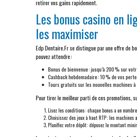
retirer vos gains rapidement.
Les bonus casino en li
les maximiser
Edp Dentaire.Fr se distingue par une offre de b
pouvez attendre :
Bonus de bienvenue : jusqu’à 200 % sur votr
Cashback hebdomadaire : 10 % de vos pert
Tours gratuits sur les nouvelles machines à
Pour tirer le meilleur parti de ces promotions, s
Lisez les conditions : chaque bonus a un nombr
Choisissez des jeux à haut RTP : les machines 
Planifiez votre dépôt : déposez le montant min