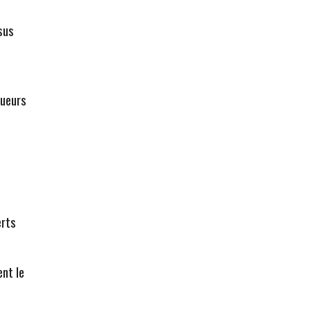
sus
oueurs
erts
ent le