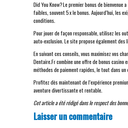
Did You Know? Le premier bonus de bienvenue a é
faibles, souvent 5 x le bonus. Aujourd’hui, les e
conditions.
Pour jouer de façon responsable, utilisez les out
auto‑exclusion. Le site propose également des l
En suivant ces conseils, vous maximisez vos chan
Dentaire.Fr combine une offre de bonus casino e
méthodes de paiement rapides, le tout dans un c
Profitez dès maintenant de l’expérience premiu
aventure divertissante et rentable.
Cet article a été rédigé dans le respect des bonn
Laisser un commentaire