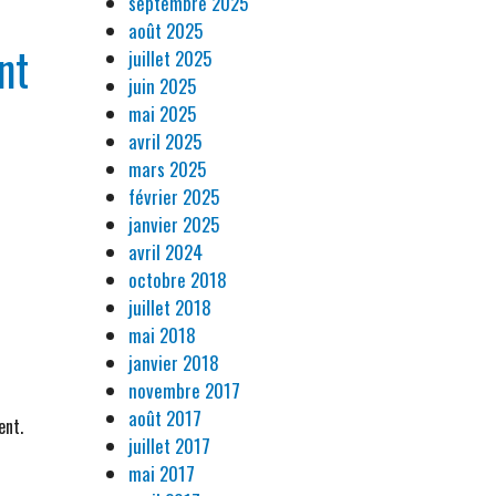
septembre 2025
août 2025
nt
juillet 2025
juin 2025
mai 2025
avril 2025
mars 2025
février 2025
janvier 2025
avril 2024
octobre 2018
juillet 2018
mai 2018
janvier 2018
novembre 2017
août 2017
ent.
juillet 2017
mai 2017