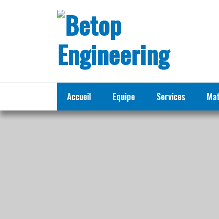
Accueil
Equipe
Services
Mat