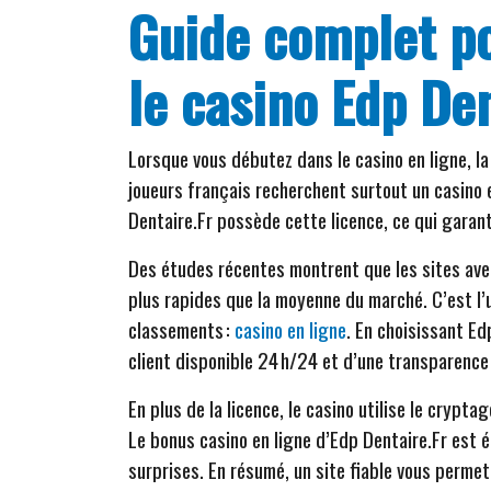
Guide complet po
le casino Edp Den
Lorsque vous débutez dans le casino en ligne, la
joueurs français recherchent surtout un casino e
Dentaire.Fr possède cette licence, ce qui garan
Des études récentes montrent que les sites avec
plus rapides que la moyenne du marché. C’est l’u
classements :
casino en ligne
. En choisissant Ed
client disponible 24 h/24 et d’une transparence 
En plus de la licence, le casino utilise le crypt
Le bonus casino en ligne d’Edp Dentaire.Fr est 
surprises. En résumé, un site fiable vous permet