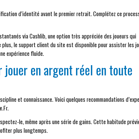
fication d’identité avant le premier retrait. Complétez ce proces
stantanés via Cashlib, une option très appréciée des joueurs qui
plus, le support client du site est disponible pour assister les j
ne expérience fluide.
 jouer en argent réel en toute
discipline et connaissance. Voici quelques recommandations d’exp
e.Fr.
respectez‑le, même après une série de gains. Cette habitude prévi
ofiter plus longtemps.