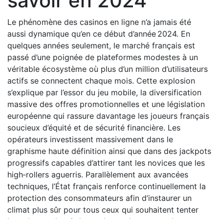
savoir en 2024
Le phénomène des casinos en ligne n’a jamais été
aussi dynamique qu’en ce début d’année 2024. En
quelques années seulement, le marché français est
passé d’une poignée de plateformes modestes à un
véritable écosystème où plus d’un million d’utilisateurs
actifs se connectent chaque mois. Cette explosion
s’explique par l’essor du jeu mobile, la diversification
massive des offres promotionnelles et une législation
européenne qui rassure davantage les joueurs français
soucieux d’équité et de sécurité financière. Les
opérateurs investissent massivement dans le
graphisme haute définition ainsi que dans des jackpots
progressifs capables d’attirer tant les novices que les
high‑rollers aguerris. Parallèlement aux avancées
techniques, l’État français renforce continuellement la
protection des consommateurs afin d’instaurer un
climat plus sûr pour tous ceux qui souhaitent tenter