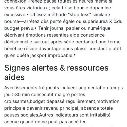
connexion.Prenez pause toutesles heures même si
vous êtes victorieux ; cela brise boucle dopamine
excessive.• Utilisez méthode “stop loss” similaire
bourse — arrêtez dès perte égale ou supérieureà X %du
budget prévu.• Tenir journal papier ou numérique
décrivant émotions ressenties aide conscience
décisionnelle surtout après série perdante.Long terme
bénéfice réside davantage dans plaisir constant plutôt
qu’en quête jackpot improbable.*
Signes alertes & ressources
aides
Avertissements fréquents incluent augmentation temps
jeu >30 min consécutif malgré pertes
croissantes,budget dépassé régulièrement,motivation
principale devenir revenu principal,l’absence totale
pauses sociales.Autres indicateurs sont irritabilité
accrue quand on ne peut pas accéder