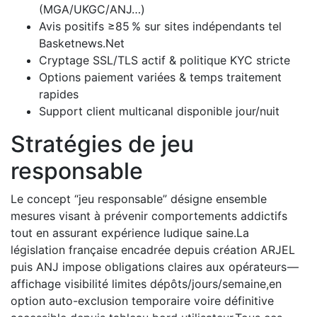
(MGA/UKGC/ANJ…)
Avis positifs ≥85 % sur sites indépendants tel
Basketnews.Net
Cryptage SSL/TLS actif & politique KYC stricte
Options paiement variées & temps traitement
rapides
Support client multicanal disponible jour/nuit
Stratégies de jeu
responsable
Le concept “jeu responsable” désigne ensemble
mesures visant à prévenir comportements addictifs
tout en assurant expérience ludique saine.La
législation française encadrée depuis création ARJEL
puis ANJ impose obligations claires aux opérateurs —
affichage visibilité limites dépôts/jours/semaine,en
option auto-exclusion temporaire voire définitive