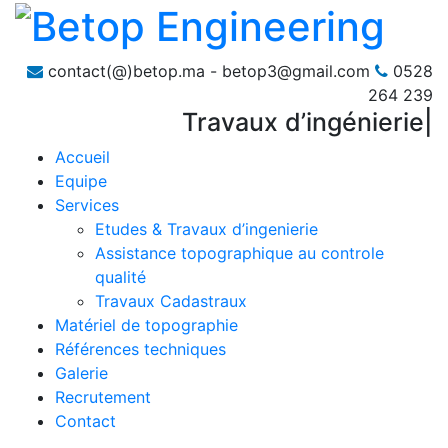
contact(@)betop.ma - betop3@gmail.com
0528
264 239
Travaux d’ingénierie
|
Accueil
Equipe
Services
Etudes & Travaux d’ingenierie
Assistance topographique au controle
qualité
Travaux Cadastraux
Matériel de topographie
Références techniques
Galerie
Recrutement
Contact