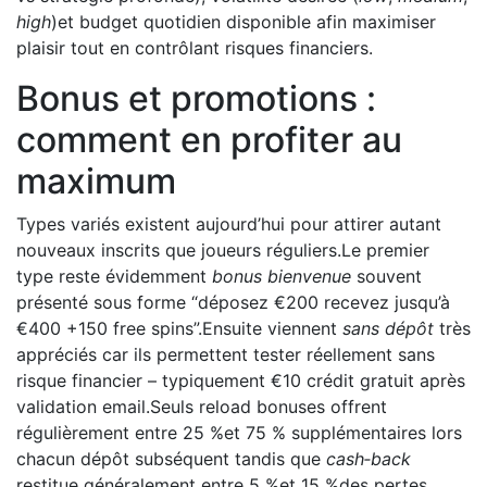
high
)​et budget quotidien disponible afin maximiser
plaisir tout en contrôlant risques financiers.
Bonus et promotions :
comment en profiter au
maximum
Types variés existent aujourd’hui pour attirer autant
nouveaux inscrits que joueurs réguliers.Le premier
type reste évidemment
bonus bienvenue
souvent
présenté sous forme “déposez €200 recevez jusqu’à
€400 +150 free spins”.Ensuite viennent
sans dépôt
très
appréciés car ils permettent tester réellement sans
risque financier – typiquement €10 crédit gratuit après
validation email.Seuls reload bonuses offrent
régulièrement entre 25 %et 75 % supplémentaires lors
chacun dépôt subséquent tandis que
cash‑back
restitue généralement entre 5 %et 15 %des pertes