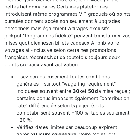
nettes hebdomadaires.Certaines plateformes
introduisent même programmes VIP graduels où points
cumulés donnent accès non seulement à upgrades
personnels mais également à tirages exclusifs
jackpot.“Programmes fidélité” peuvent transformer vos
mises quotidiennes​en billets cadeaux Airbnb voire
voyages all-inclusive selon certaines promotions
françaises récentes.Notice toutefois toujours deux
points cruciaux avant activation :
Lisez scrupuleusement toutes conditions
générales – surtout “wagering requirement”
indiquées souvent entre
30x
et
50x
la mise reçue ;
certains bonus imposent également “contribution
rate” différenciée selon type jeu (slots
comptabilisent souvent +100 %, tables seulement
+20 %)
Vérifiez dates limites car beaucoup expirent
après
30 jours calendaire
, voire moins lors