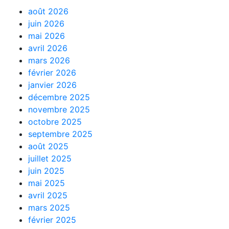
août 2026
juin 2026
mai 2026
avril 2026
mars 2026
février 2026
janvier 2026
décembre 2025
novembre 2025
octobre 2025
septembre 2025
août 2025
juillet 2025
juin 2025
mai 2025
avril 2025
mars 2025
février 2025