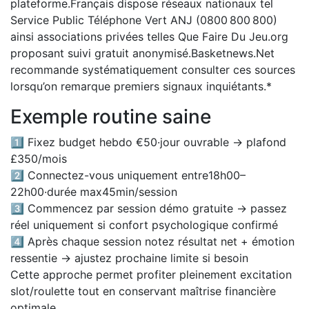
plateforme.Français dispose réseaux nationaux tel
Service Public Téléphone Vert ANJ (0800 800 800)
ainsi associations privées telles Que Faire Du Jeu.org
proposant suivi gratuit anonymisé.Basketnews.Net
recommande systématiquement consulter ces sources
lorsqu’on remarque premiers signaux inquiétants.*
Exemple routine saine
1️⃣ Fixez budget hebdo €50·jour ouvrable → plafond
£350/mois
2️⃣ Connectez-vous uniquement entre18h00–
22h00·durée max45min/session
3️⃣ Commencez par session démo gratuite → passez
réel uniquement si confort psychologique confirmé
4️⃣ Après chaque session notez résultat net + émotion
ressentie → ajustez prochaine limite si besoin
Cette approche permet profiter pleinement excitation
slot/roulette tout en conservant maîtrise financière
optimale.