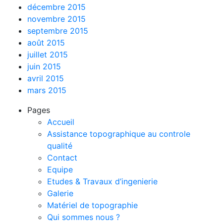
décembre 2015
novembre 2015
septembre 2015
août 2015
juillet 2015
juin 2015
avril 2015
mars 2015
Pages
Accueil
Assistance topographique au controle
qualité
Contact
Equipe
Etudes & Travaux d’ingenierie
Galerie
Matériel de topographie
Qui sommes nous ?