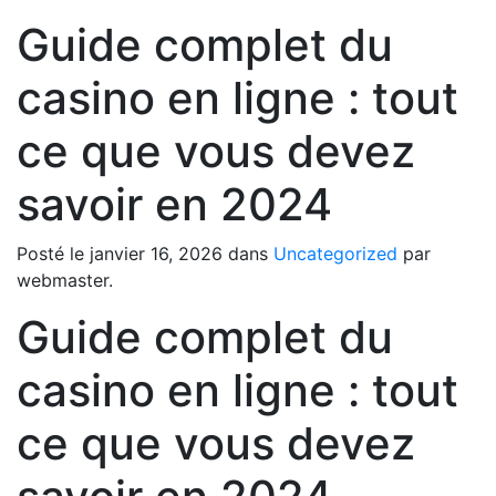
Guide complet du
casino en ligne : tout
ce que vous devez
savoir en 2024
Posté le janvier 16, 2026 dans
Uncategorized
par
webmaster.
Guide complet du
casino en ligne : tout
ce que vous devez