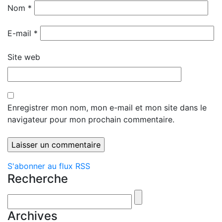
Nom
*
E-mail
*
Site web
Enregistrer mon nom, mon e-mail et mon site dans le
navigateur pour mon prochain commentaire.
S'abonner au flux RSS
Recherche
Archives