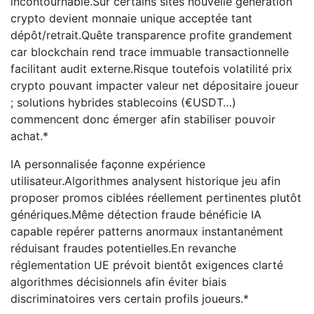
incontournable.Sur certains sites nouvelle génération
crypto devient monnaie unique acceptée tant
dépôt/retrait.Quête transparence profite grandement
car blockchain rend trace immuable transactionnelle
facilitant audit externe.Risque toutefois volatilité prix
crypto pouvant impacter valeur net dépositaire joueur
; solutions hybrides stablecoins (€USDT…)
commencent donc émerger afin stabiliser pouvoir
achat.*
IA personnalisée façonne expérience
utilisateur.Algorithmes analysent historique jeu afin
proposer promos ciblées réellement pertinentes plutôt
génériques.Même détection fraude bénéficie IA
capable repérer patterns anormaux instantanément
réduisant fraudes potentielles.En revanche
réglementation UE prévoit bientôt exigences clarté
algorithmes décisionnels afin éviter biais
discriminatoires vers certain profils joueurs.*