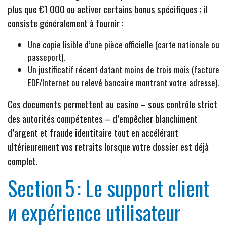
plus que €1 000 ou activer certains bonus spécifiques ; il
consiste généralement à fournir :
Une copie lisible d’une pièce officielle (carte nationale ou
passeport).
Un justificatif récent datant moins de trois mois (facture
EDF/Internet ou relevé bancaire montrant votre adresse).
Ces documents permettent au casino – sous contrôle strict
des autorités compétentes – d’empêcher blanchiment
d’argent et fraude identitaire tout en accélérant
ultérieurement vos retraits lorsque votre dossier est déjà
complet.
Section 5 : Le support client
и expérience utilisateur