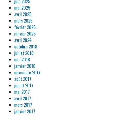
juin 2025
mai 2025
avril 2025
mars 2025
février 2025
janvier 2025
avril 2024
octobre 2018
juillet 2018
mai 2018
janvier 2018
novembre 2017
août 2017
juillet 2017
mai 2017
avril 2017
mars 2017
janvier 2017