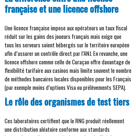
française et une licence offshore
Une licence française impose aux opérateurs un taux fiscal
réduit sur les gains des joueurs français mais exige que
tous les serveurs soient hébergés sur le territoire européen
afin d’assurer un contrôle direct par l’ANJ. En revanche, une
licence offshore comme celle de Curaçao offre davantage de
flexibilité tarifaire aux casinos mais limite souvent le nombre
de méthodes bancaires locales disponibles pour les Français
(par exemple moins d’options Visa ou prélèvements SEPA).
Le rôle des organismes de test tiers
Ces laboratoires certifient que le RNG produit réellement
une distribution aléatoire conforme aux standards