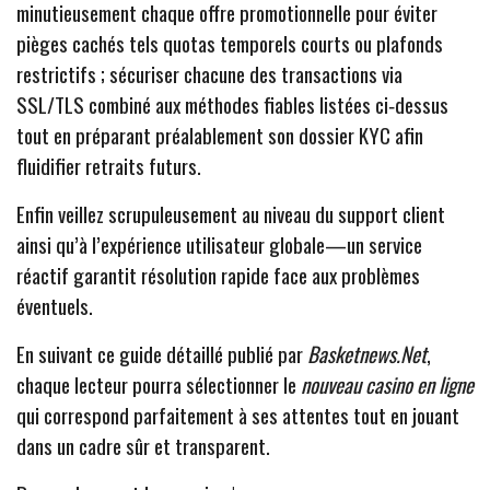
minutieusement chaque offre promotionnelle pour éviter
pièges cachés tels quotas temporels courts ou plafonds
restrictifs ; sécuriser chacune des transactions via
SSL/TLS combiné aux méthodes fiables listées ci‑dessus
tout en préparant préalablement son dossier KYC afin
fluidifier retraits futurs.
Enfin veillez scrupuleusement au niveau du support client
ainsi qu’à l’expérience utilisateur globale—un service
réactif garantit résolution rapide face aux problèmes
éventuels.
En suivant ce guide détaillé publié par
Basketnews.Net
,
chaque lecteur pourra sélectionner le
nouveau casino en ligne
qui correspond parfaitement à ses attentes tout en jouant
dans un cadre sûr et transparent.