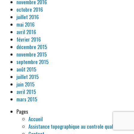
novembre 2016
octobre 2016
juillet 2016
mai 2016
avril 2016
février 2016
décembre 2015
novembre 2015
septembre 2015
août 2015
juillet 2015
juin 2015
avril 2015
mars 2015
Pages
Accueil
Assistance topographique au controle qualité
Contact