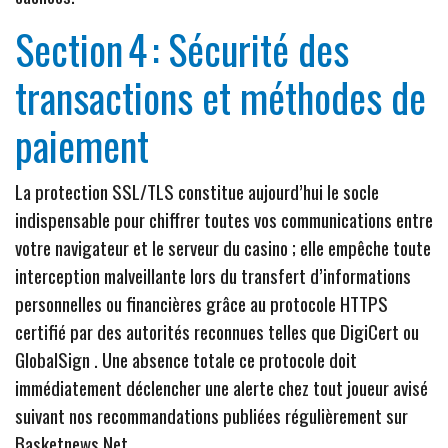
Section 4 : Sécurité des
transactions et méthodes de
paiement
La protection SSL/TLS constitue aujourd’hui le socle
indispensable pour chiffrer toutes vos communications entre
votre navigateur et le serveur du casino ; elle empêche toute
interception malveillante lors du transfert d’informations
personnelles ou financières grâce au protocole HTTPS
certifié par des autorités reconnues telles que DigiCert ou
GlobalSign . Une absence totale ce protocole doit
immédiatement déclencher une alerte chez tout joueur avisé
suivant nos recommandations publiées régulièrement sur
Basketnews.Net .