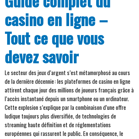
Guide complet du
casino en ligne –
Tout ce que vous
devez savoir
Le secteur des jeux d’argent s’est métamorphosé au cours
de la dernière décennie : les plateformes de casino en ligne
attirent chaque jour des millions de joueurs français grâce à
l’accès instantané depuis un smartphone ou un ordinateur.
Cette explosion s’explique par la combinaison d’une offre
ludique toujours plus diversifiée, de technologies de
streaming haute définition et de réglementations
européennes qui rassurent le public. En conséquence, le