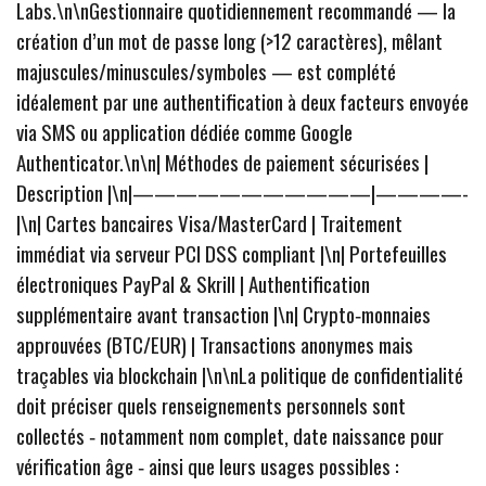
Labs.\n\nGestionnaire quotidiennement recommandé — la
création d’un mot de passe long (>12 caractères), mêlant
majuscules/minuscules/symboles — est complété
idéalement par une authentification à deux facteurs envoyée
via SMS ou application dédiée comme Google
Authenticator.\n\n| Méthodes de paiement sécurisées |
Description |\n|———————————|————-
|\n| Cartes bancaires Visa/MasterCard | Traitement
immédiat via serveur PCI DSS compliant |\n| Portefeuilles
électroniques PayPal & Skrill | Authentification
supplémentaire avant transaction |\n| Crypto‑monnaies
approuvées (BTC/EUR) | Transactions anonymes mais
traçables via blockchain |\n\nLa politique de confidentialité
doit préciser quels renseignements personnels sont
collectés ‑ notamment nom complet, date naissance pour
vérification âge ‑ ainsi que leurs usages possibles :