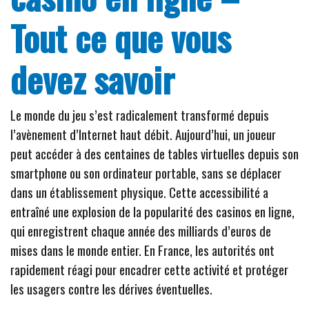
Tout ce que vous
devez savoir
Le monde du jeu s’est radicalement transformé depuis
l’avènement d’Internet haut débit. Aujourd’hui, un joueur
peut accéder à des centaines de tables virtuelles depuis son
smartphone ou son ordinateur portable, sans se déplacer
dans un établissement physique. Cette accessibilité a
entraîné une explosion de la popularité des casinos en ligne,
qui enregistrent chaque année des milliards d’euros de
mises dans le monde entier. En France, les autorités ont
rapidement réagi pour encadrer cette activité et protéger
les usagers contre les dérives éventuelles.