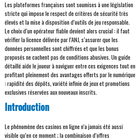
Les plateformes françaises sont soumises à une législation
stricte qui impose le respect de critères de sécurité très
élevés et la mise à disposition d’outils de jeu responsable.
Le choix d’un opérateur fiable devient alors crucial : il faut
vérifier la licence délivrée par l’ANJ, s’assurer que les
données personnelles sont chiffrées et que les bonus
proposés ne cachent pas de conditions abusives. Un guide
détaillé aide le joueur à naviguer entre ces exigences tout en
profitant pleinement des avantages offerts par le numérique
: rapidité des dépôts, variété infinie de jeux et promotions
exclusives réservées aux nouveaux inscrits.
Introduction
Le phénomène des casinos en ligne n’a jamais été aussi
visible qu’en ce moment ; la combinaison d’offres