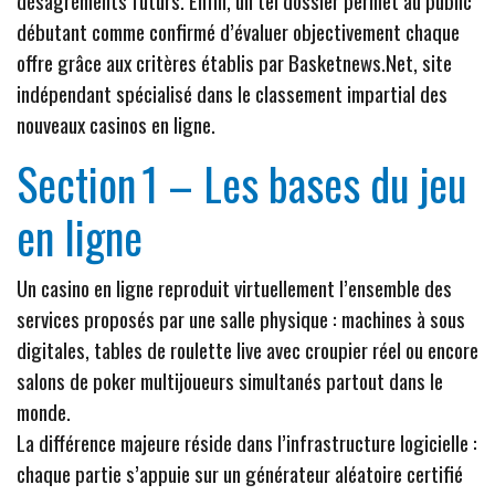
débutant comme confirmé d’évaluer objectivement chaque
offre grâce aux critères établis par Basketnews.Net, site
indépendant spécialisé dans le classement impartial des
nouveaux casinos en ligne.
Section 1 – Les bases du jeu
en ligne
Un casino en ligne reproduit virtuellement l’ensemble des
services proposés par une salle physique : machines à sous
digitales, tables de roulette live avec croupier réel ou encore
salons de poker multijoueurs simultanés partout dans le
monde.
La différence majeure réside dans l’infrastructure logicielle :
chaque partie s’appuie sur un générateur aléatoire certifié