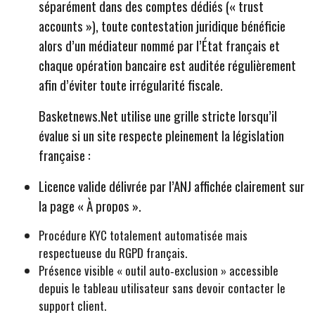
séparément dans des comptes dédiés (« trust
accounts »), toute contestation juridique bénéficie
alors d’un médiateur nommé par l’État français et
chaque opération bancaire est auditée régulièrement
afin d’éviter toute irrégularité fiscale.
Basketnews.Net utilise une grille stricte lorsqu’il
évalue si un site respecte pleinement la législation
française :
Licence valide délivrée par l’ANJ affichée clairement sur
la page « À propos ».
Procédure KYC totalement automatisée mais
respectueuse du RGPD français.
Présence visible « outil auto‑exclusion » accessible
depuis le tableau utilisateur sans devoir contacter le
support client.