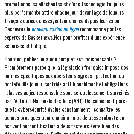
promotionnelles alléchantes et d’une technologie toujours
plus performante attire chaque jour davantage de joueurs
français curieux d’essayer leur chance depuis leur salon.
Découvrez le
nouveau casino en ligne
recommandé par les
experts de Basketnews.Net pour profiter d’une expérience
sécurisée et ludique.
Pourquoi publier un guide complet est indispensable ?
Premièrement parce que la législation française impose des
normes spécifiques aux opérateurs agréés : protection du
portefeuille joueur, contrôle anti‑blanchiment et obligations
relatives au jeu responsable sont scrupuleusement surveillés
par l’Autorité Nationale des Jeux (ANJ). Deuxièmement parce
que la cybersécurité évolue constamment ; connaître les
bonnes pratiques pour choisir un mot de passe robuste ou
activer l’authentification à deux facteurs évite bien des
désagréments futurs. Enfin, un tel dossier permet au public