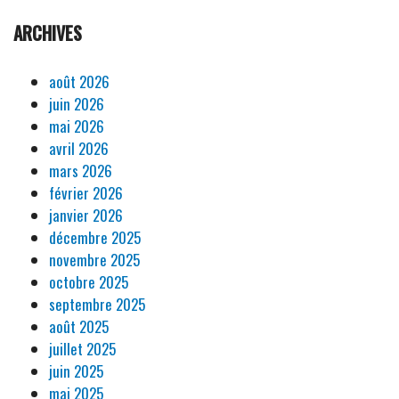
ARCHIVES
août 2026
juin 2026
mai 2026
avril 2026
mars 2026
février 2026
janvier 2026
décembre 2025
novembre 2025
octobre 2025
septembre 2025
août 2025
juillet 2025
juin 2025
mai 2025