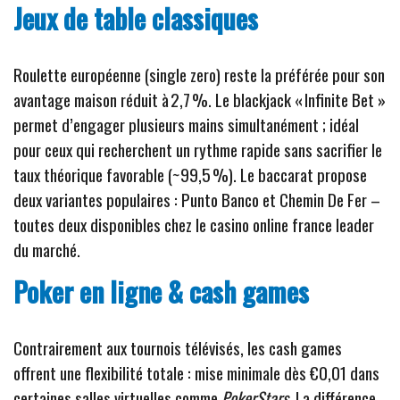
Jeux de table classiques
Roulette européenne (single zero) reste la préférée pour son
avantage maison réduit à 2,7 %. Le blackjack « Infinite Bet »
permet d’engager plusieurs mains simultanément ; idéal
pour ceux qui recherchent un rythme rapide sans sacrifier le
taux théorique favorable (~99,5 %). Le baccarat propose
deux variantes populaires : Punto Banco et Chemin De Fer –
toutes deux disponibles chez le casino online france leader
du marché.
Poker en ligne & cash games
Contrairement aux tournois télévisés, les cash games
offrent une flexibilité totale : mise minimale dès €0,01 dans
certaines salles virtuelles comme
PokerStars
. La différence