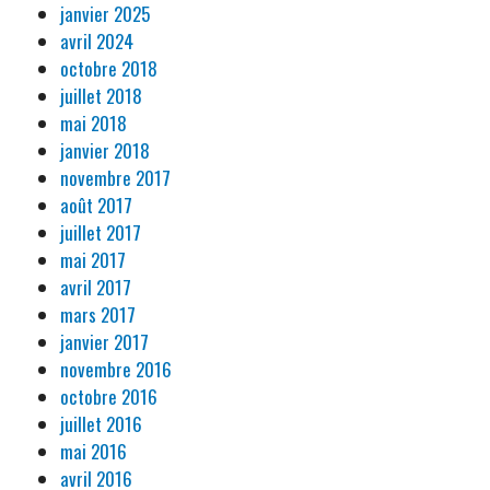
janvier 2025
avril 2024
octobre 2018
juillet 2018
mai 2018
janvier 2018
novembre 2017
août 2017
juillet 2017
mai 2017
avril 2017
mars 2017
janvier 2017
novembre 2016
octobre 2016
juillet 2016
mai 2016
avril 2016