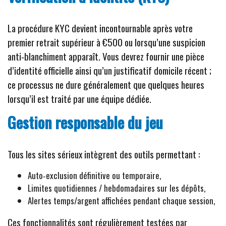
La procédure KYC devient incontournable après votre
premier retrait supérieur à €500 ou lorsqu’une suspicion
anti‑blanchiment apparaît. Vous devrez fournir une pièce
d’identité officielle ainsi qu’un justificatif domicile récent ;
ce processus ne dure généralement que quelques heures
lorsqu’il est traité par une équipe dédiée.
Gestion responsable du jeu
Tous les sites sérieux intègrent des outils permettant :
Auto‑exclusion définitive ou temporaire,
Limites quotidiennes / hebdomadaires sur les dépôts,
Alertes temps/argent affichées pendant chaque session,
Ces fonctionnalités sont régulièrement testées par