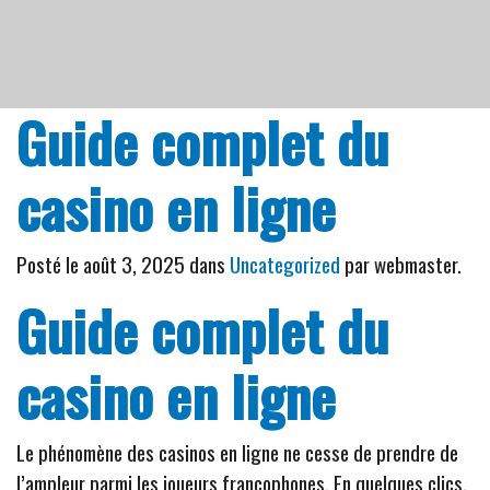
Guide complet du
casino en ligne
Posté le août 3, 2025 dans
Uncategorized
par webmaster.
Guide complet du
casino en ligne
Le phénomène des casinos en ligne ne cesse de prendre de
l’ampleur parmi les joueurs francophones. En quelques clics,