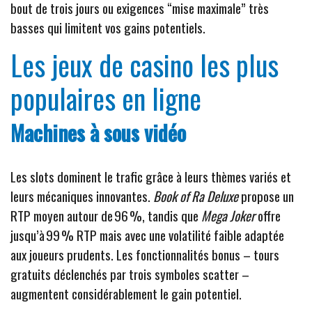
bout de trois jours ou exigences “mise maximale” très
basses qui limitent vos gains potentiels.
Les jeux de casino les plus
populaires en ligne
Machines à sous vidéo
Les slots dominent le trafic grâce à leurs thèmes variés et
leurs mécaniques innovantes.
Book of Ra Deluxe
propose un
RTP moyen autour de 96 %, tandis que
Mega Joker
offre
jusqu’à 99 % RTP mais avec une volatilité faible adaptée
aux joueurs prudents. Les fonctionnalités bonus – tours
gratuits déclenchés par trois symboles scatter –
augmentent considérablement le gain potentiel.