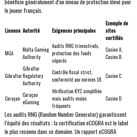
bénéficie généralement d’un niveau de protection élevé pour
le joueur français.
Exemple de
Licence
Autorité
Exigences principales
sites
certifiés
Audits RNG trimestriels,
Malta Gaming
Casino A,
MGA
protection des fonds
Authority
Casino B
séparés
Gibraltar
Contrôle fiscal strict,
Gibraltar
Regulatory
Casino C
conformité aux normes UE
Authority
Vérification KYC simplifiée
Curaçao
Curaçao
mais audits moins
Casino D
eGaming
fréquents
Les audits RNG (Random Number Generator) garantissent
l’équité des résultats ; la certification eCOGRA est le label
le plus reconnu dans ce domaine. Un rapport eCOGRA