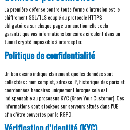
La première défense contre toute forme d’intrusion est le
chiffrement SSL/TLS couplé au protocole HTTPS
obligatoires sur chaque page transactionnelle ; cela
garantit que vos informations bancaires circulent dans un
tunnel crypté impossible à intercepter.
Politique de confidentialité
Un bon casino indique clairement quelles données sont
collectées : nom complet, adresse IP, historique des paris et
coordonnées bancaires uniquement lorsque cela est
indispensable au processus KYC (Know Your Customer). Ces
informations sont stockées sur serveurs situés dans l’UE
afin d’être couvertes par le RGPD.
Vérification d’identité (KYC)