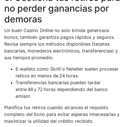
no perder ganancias por
demoras
Un buen Casino Online no solo brinda generosos
bonos; también garantiza pagos rápidos y seguros.
Revisa siempre los métodos disponibles (tarjetas
bancarias, monederos electrónicos, transferencias) y
sus tiempos promedio:
E‑wallets como Skrill o Neteller suelen procesar
retiros en menos de 24 horas.
Transferencias bancarias pueden tardar
entre 48 y 72 horas dependiendo del banco
emisor.
Planifica tus retiros cuando alcances el requisito
completo del bono para evitar esperas innecesarias y
maximizar la utilidad del crédito recibido.