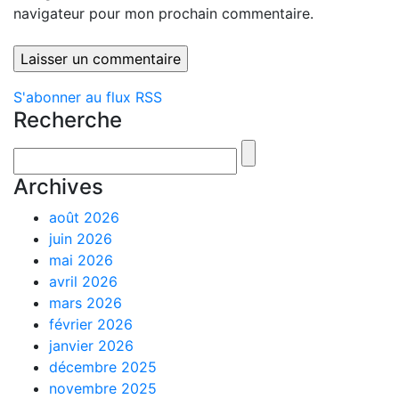
navigateur pour mon prochain commentaire.
S'abonner au flux RSS
Recherche
Archives
août 2026
juin 2026
mai 2026
avril 2026
mars 2026
février 2026
janvier 2026
décembre 2025
novembre 2025