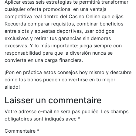
Aplicar estas seis estrategias te permitirá transformar
cualquier oferta promocional en una ventaja
competitiva real dentro del Casino Online que elijas.
Recuerda comparar requisitos, combinar beneficios
entre slots y apuestas deportivas, usar códigos
exclusivos y retirar tus ganancias sin demoras
excesivas. Y lo más importante: juega siempre con
responsabilidad para que la diversión nunca se
convierta en una carga financiera.
¡Pon en práctica estos consejos hoy mismo y descubre
cómo los bonos pueden convertirse en tu mejor
aliado!
Laisser un commentaire
Votre adresse e-mail ne sera pas publiée.
Les champs
obligatoires sont indiqués avec
*
Commentaire
*