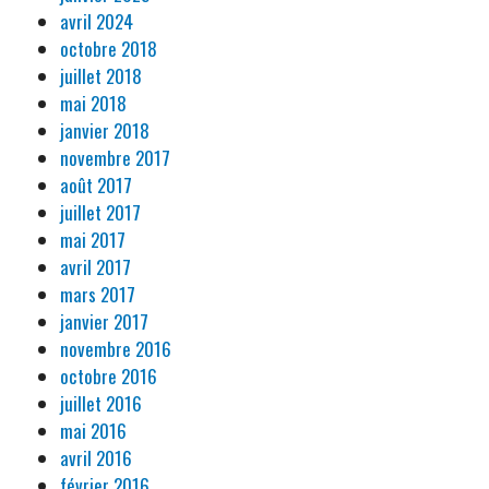
avril 2024
octobre 2018
juillet 2018
mai 2018
janvier 2018
novembre 2017
août 2017
juillet 2017
mai 2017
avril 2017
mars 2017
janvier 2017
novembre 2016
octobre 2016
juillet 2016
mai 2016
avril 2016
février 2016