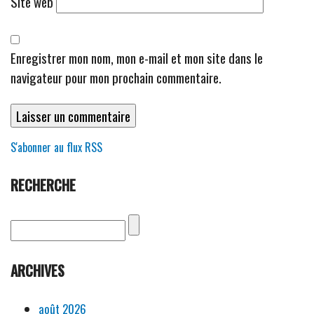
Site web
Enregistrer mon nom, mon e-mail et mon site dans le
navigateur pour mon prochain commentaire.
S'abonner au flux RSS
RECHERCHE
ARCHIVES
août 2026