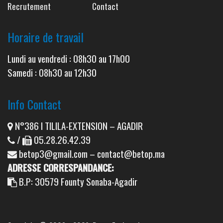
Recrutement
Contact
Horaire de travail
Lundi au vendredi : 08h30 au 17h00
Samedi : 08h30 au 12h30
Info Contact
N°386 I TILILA-EXTENSION – AGADIR
/
05.28.26.42.39
betop3@gmail.com – contact@betop.ma
ADRESSE CORRESPANDANCE:
B.P: 30579 Founty Sonaba-Agadir