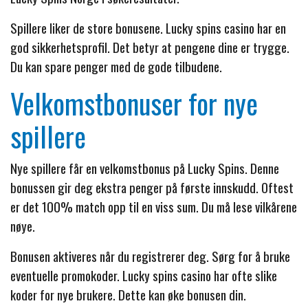
Spillere liker de store bonusene. Lucky spins casino har en
god sikkerhetsprofil. Det betyr at pengene dine er trygge.
Du kan spare penger med de gode tilbudene.
Velkomstbonuser for nye
spillere
Nye spillere får en velkomstbonus på Lucky Spins. Denne
bonussen gir deg ekstra penger på første innskudd. Oftest
er det 100% match opp til en viss sum. Du må lese vilkårene
nøye.
Bonusen aktiveres når du registrerer deg. Sørg for å bruke
eventuelle promokoder. Lucky spins casino har ofte slike
koder for nye brukere. Dette kan øke bonusen din.