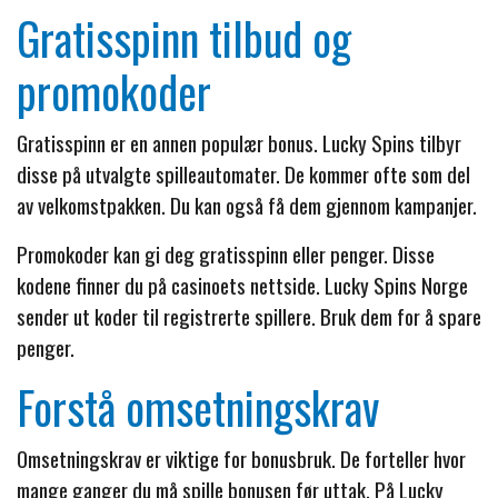
Gratisspinn tilbud og
promokoder
Gratisspinn er en annen populær bonus. Lucky Spins tilbyr
disse på utvalgte spilleautomater. De kommer ofte som del
av velkomstpakken. Du kan også få dem gjennom kampanjer.
Promokoder kan gi deg gratisspinn eller penger. Disse
kodene finner du på casinoets nettside. Lucky Spins Norge
sender ut koder til registrerte spillere. Bruk dem for å spare
penger.
Forstå omsetningskrav
Omsetningskrav er viktige for bonusbruk. De forteller hvor
mange ganger du må spille bonusen før uttak. På Lucky