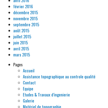
avril 2016
février 2016
décembre 2015
novembre 2015
septembre 2015
août 2015
juillet 2015
juin 2015
avril 2015
mars 2015
Pages
Accueil
Assistance topographique au controle qualité
Contact
Equipe
Etudes & Travaux d’ingenierie
Galerie
Matériel de topographie