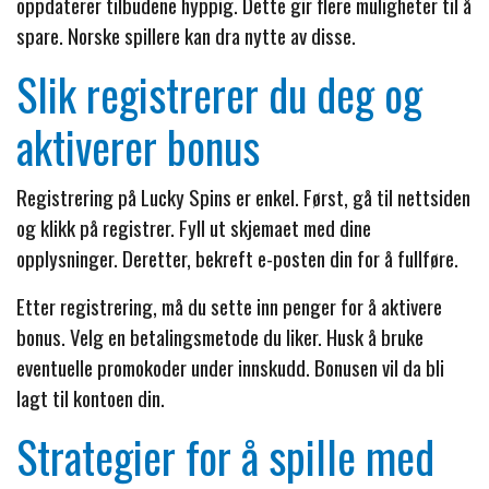
oppdaterer tilbudene hyppig. Dette gir flere muligheter til å
spare. Norske spillere kan dra nytte av disse.
Slik registrerer du deg og
aktiverer bonus
Registrering på Lucky Spins er enkel. Først, gå til nettsiden
og klikk på registrer. Fyll ut skjemaet med dine
opplysninger. Deretter, bekreft e-posten din for å fullføre.
Etter registrering, må du sette inn penger for å aktivere
bonus. Velg en betalingsmetode du liker. Husk å bruke
eventuelle promokoder under innskudd. Bonusen vil da bli
lagt til kontoen din.
Strategier for å spille med