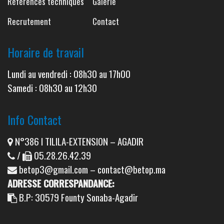
Références techniques
Galerie
Recrutement
Contact
Horaire de travail
Lundi au vendredi : 08h30 au 17h00
Samedi : 08h30 au 12h30
Info Contact
N°386 I TILILA-EXTENSION – AGADIR
/
05.28.26.42.39
betop3@gmail.com – contact@betop.ma
ADRESSE CORRESPANDANCE:
B.P: 30579 Founty Sonaba-Agadir