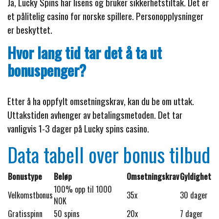
Ja, Lucky Spins har lisens og bruker sikkerhetstiltak. Det er
et pålitelig casino for norske spillere. Personopplysninger
er beskyttet.
Hvor lang tid tar det å ta ut
bonuspenger?
Etter å ha oppfylt omsetningskrav, kan du be om uttak.
Uttakstiden avhenger av betalingsmetoden. Det tar
vanligvis 1-3 dager på Lucky spins casino.
Data tabell over bonus tilbud
Bonustype
Beløp
Omsetningskrav
Gyldighet
100% opp til 1000
Velkomstbonus
35x
30 dager
NOK
Gratisspinn
50 spins
20x
7 dager