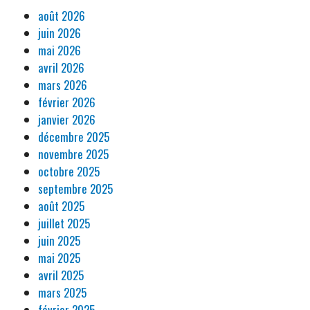
août 2026
juin 2026
mai 2026
avril 2026
mars 2026
février 2026
janvier 2026
décembre 2025
novembre 2025
octobre 2025
septembre 2025
août 2025
juillet 2025
juin 2025
mai 2025
avril 2025
mars 2025
février 2025