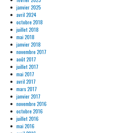
janvier 2025
avril 2024
octobre 2018
juillet 2018
mai 2018
janvier 2018
novembre 2017
août 2017
juillet 2017
mai 2017
avril 2017
mars 2017
janvier 2017
novembre 2016
octobre 2016
juillet 2016
mai 2016